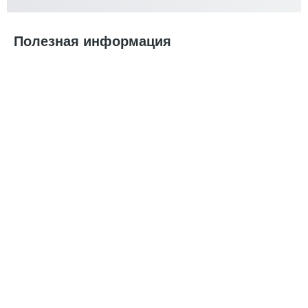
Полезная информация
Выбираем подарки на День Святого Валентина легко и
весело
«Что подарить на 14 февраля?» Еще задолго до
праздника этот вопрос будоражит умы всех