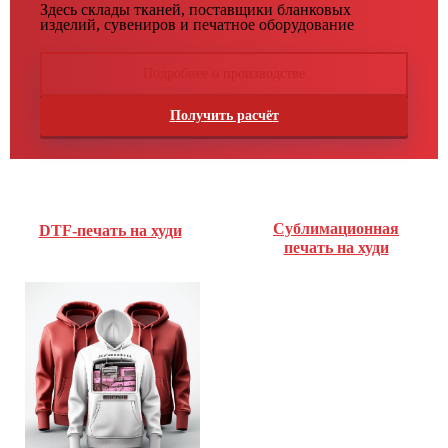
Здесь склады тканей, поставщики бланковых
изделий, сувениров и печатное оборудование
Подробнее о производстве
Получить расчёт
Сублимационная
DTF-печать на худи
печать на худи